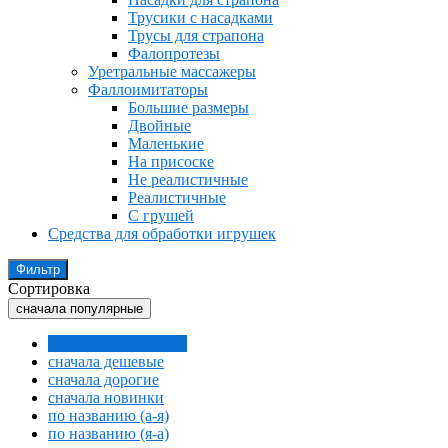
Трусики с насадками
Трусы для страпона
Фалопротезы
Уретральные массажеры
Фаллоимитаторы
Большие размеры
Двойные
Маленькие
На присоске
Не реалистичные
Реалистичные
С грушей
Средства для обработки игрушек
Фильтр
Сортировка
сначала популярные
сначала популярные
сначала дешевые
сначала дорогие
сначала новинки
по названию (а-я)
по названию (я-а)