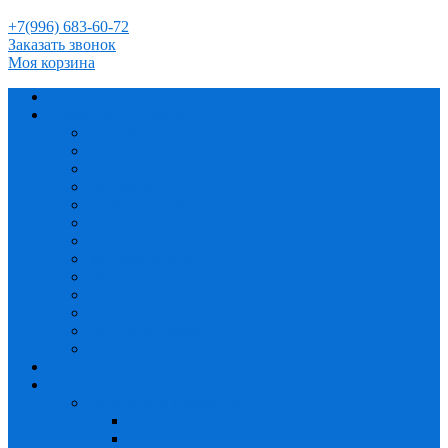
+7(996) 683-60-72
Заказать звонок
Моя корзина
БАДы
Лубриканты и свечи
Водная основа
Анальные
Вагинальные
Вкусовые
Возбуждающие
Гибридная основа
Для увеличения
Жидкий вибратор
Интимная гигиена
Массажные масла и свечи
Осветление кожи
Пролонгирующие
Силиконовая основа
Презервативы
Секс игрушки
Анальная стимуляция
Анальные украшения, хвостики
Гигиена