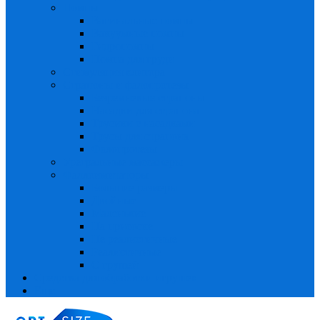
Помпы
Вагинальные помпы
Вакуумные помпы
Гидропомпы
Помпа для груди
Стимуляция клитора
Страпоны и фалопротезы
Безремневые страпоны
Насадки для страпона
Трусики с насадками
Трусы для страпона
Фалопротезы
Уретральные массажеры
Фаллоимитаторы
Большие размеры
Двойные
Маленькие
На присоске
Не реалистичные
Реалистичные
С грушей
Средства для обработки игрушек
Еще