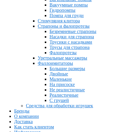
Вакуумные помпы
Гидропомпы
Помпа для груди
Стимуляция клитора
Страпоны и фалопротезы
Безремневые страпоны
Насадки для страпона
Трусики с насадками
Трусы для страпона
Фалопротезы
Уретральные массажеры
Фаллоимитаторы
Большие размеры
Двойные
Маленькие
На присоске
Не реалистичные
Реалистичные
С грушей
Средства для обработки игрушек
Бренды
О компании
Доставка
Как стать клиентом