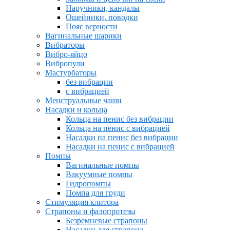
Наручники, кандалы
Ошейники, поводки
Пояс верности
Вагинальные шарики
Вибраторы
Вибро-яйцо
Вибропули
Мастурбаторы
без вибрации
с вибрацией
Менструальные чаши
Насадки и кольца
Кольца на пенис без вибрации
Кольца на пенис с вибрацией
Насадки на пенис без вибрации
Насадки на пенис с вибрацией
Помпы
Вагинальные помпы
Вакуумные помпы
Гидропомпы
Помпа для груди
Стимуляция клитора
Страпоны и фалопротезы
Безремневые страпоны
Насадки для страпона