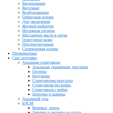
Вагинальные
Вкусовые
Возбуждающие
Гибридная основа
Для увеличения
Жидкий вибратор
Интимная гигиена
Массажные масла и свечи
Осветление кожи
Пролонгирующие
Силиконовая основа
Презервативы
Секс игрушки
Анальная стимуляция
Анальные украшения, хвостики
Гигиена
Надувные
Стимуляторы простаты
Стимуляция без вибро
Стимуляция с вибро
Цепочки и шарики
Анальный душ
БДСМ
Веревки, ленты
Зажимы и цепочки на соски