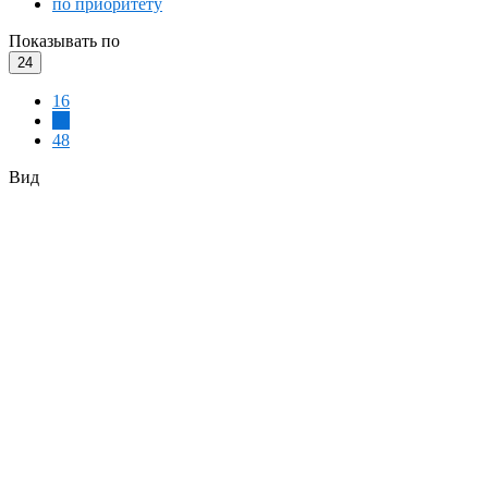
по приоритету
Показывать по
24
16
24
48
Вид