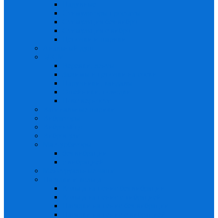
Надувные
Стимуляторы простаты
Стимуляция без вибро
Стимуляция с вибро
Цепочки и шарики
Анальный душ
БДСМ
Веревки, ленты
Зажимы и цепочки на соски
Наручники, кандалы
Ошейники, поводки
Пояс верности
Вагинальные шарики
Вибраторы
Вибро-яйцо
Вибропули
Мастурбаторы
без вибрации
с вибрацией
Менструальные чаши
Насадки и кольца
Кольца на пенис без вибрации
Кольца на пенис с вибрацией
Насадки на пенис без вибрации
Насадки на пенис с вибрацией