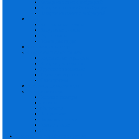
Кольца на пенис с вибрацией
Насадки на пенис без вибрации
Насадки на пенис с вибрацией
Помпы
Вагинальные помпы
Вакуумные помпы
Гидропомпы
Помпа для груди
Стимуляция клитора
Страпоны и фалопротезы
Безремневые страпоны
Насадки для страпона
Трусики с насадками
Трусы для страпона
Фалопротезы
Уретральные массажеры
Фаллоимитаторы
Большие размеры
Двойные
Маленькие
На присоске
Не реалистичные
Реалистичные
С грушей
Средства для обработки игрушек