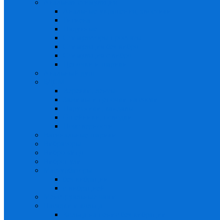
Анальная стимуляция
Анальные украшения, хвостики
Гигиена
Надувные
Стимуляторы простаты
Стимуляция без вибро
Стимуляция с вибро
Цепочки и шарики
Анальный душ
БДСМ
Веревки, ленты
Зажимы и цепочки на соски
Наручники, кандалы
Ошейники, поводки
Пояс верности
Вагинальные шарики
Вибраторы
Вибро-яйцо
Вибропули
Мастурбаторы
без вибрации
с вибрацией
Менструальные чаши
Насадки и кольца
Кольца на пенис без вибрации