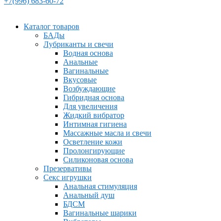
+7(996) 683-60-72
Каталог товаров
БАДы
Лубриканты и свечи
Водная основа
Анальные
Вагинальные
Вкусовые
Возбуждающие
Гибридная основа
Для увеличения
Жидкий вибратор
Интимная гигиена
Массажные масла и свечи
Осветление кожи
Пролонгирующие
Силиконовая основа
Презервативы
Секс игрушки
Анальная стимуляция
Анальный душ
БДСМ
Вагинальные шарики