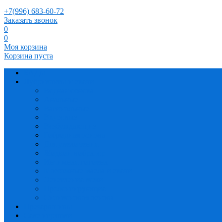
+7(996) 683-60-72
Заказать звонок
0
0
Моя корзина
Корзина пуста
БАДы
Лубриканты и свечи
Водная основа
Анальные
Вагинальные
Вкусовые
Возбуждающие
Гибридная основа
Для увеличения
Жидкий вибратор
Интимная гигиена
Массажные масла и свечи
Осветление кожи
Пролонгирующие
Силиконовая основа
Презервативы
Секс игрушки