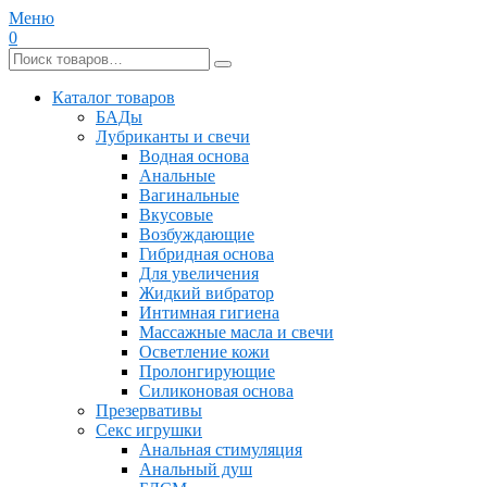
Меню
0
Каталог товаров
БАДы
Лубриканты и свечи
Водная основа
Анальные
Вагинальные
Вкусовые
Возбуждающие
Гибридная основа
Для увеличения
Жидкий вибратор
Интимная гигиена
Массажные масла и свечи
Осветление кожи
Пролонгирующие
Силиконовая основа
Презервативы
Секс игрушки
Анальная стимуляция
Анальный душ