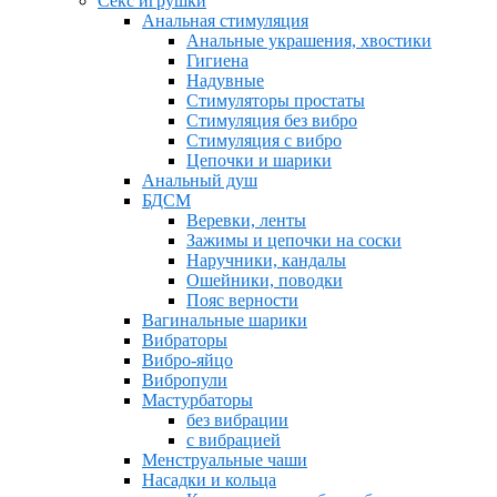
Секс игрушки
Анальная стимуляция
Анальные украшения, хвостики
Гигиена
Надувные
Стимуляторы простаты
Стимуляция без вибро
Стимуляция с вибро
Цепочки и шарики
Анальный душ
БДСМ
Веревки, ленты
Зажимы и цепочки на соски
Наручники, кандалы
Ошейники, поводки
Пояс верности
Вагинальные шарики
Вибраторы
Вибро-яйцо
Вибропули
Мастурбаторы
без вибрации
с вибрацией
Менструальные чаши
Насадки и кольца