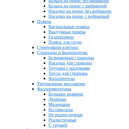
Кольца на пенис без вибрации
Кольца на пенис с вибрацией
Насадки на пенис без вибрации
Насадки на пенис с вибрацией
Помпы
Вагинальные помпы
Вакуумные помпы
Гидропомпы
Помпа для груди
Стимуляция клитора
Страпоны и фалопротезы
Безремневые страпоны
Насадки для страпона
Трусики с насадками
Трусы для страпона
Фалопротезы
Уретральные массажеры
Фаллоимитаторы
Большие размеры
Двойные
Маленькие
На присоске
Не реалистичные
Реалистичные
С грушей