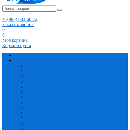
+7(996) 683-60-72
Заказать звонок
0
0
Моя корзина
Корзина пуста
БАДы
Лубриканты и свечи
Водная основа
Анальные
Вагинальные
Вкусовые
Возбуждающие
Гибридная основа
Для увеличения
Жидкий вибратор
Интимная гигиена
Массажные масла и свечи
Осветление кожи
Пролонгирующие
Силиконовая основа