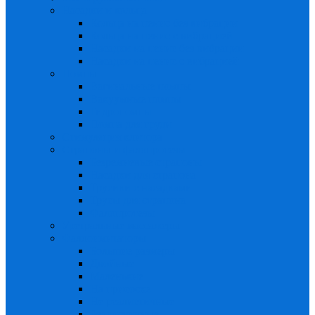
Насадки и кольца
Кольца на пенис без вибрации
Кольца на пенис с вибрацией
Насадки на пенис без вибрации
Насадки на пенис с вибрацией
Помпы
Вагинальные помпы
Вакуумные помпы
Гидропомпы
Помпа для груди
Стимуляция клитора
Страпоны и фалопротезы
Безремневые страпоны
Насадки для страпона
Трусики с насадками
Трусы для страпона
Фалопротезы
Уретральные массажеры
Фаллоимитаторы
Большие размеры
Двойные
Маленькие
На присоске
Не реалистичные
Реалистичные