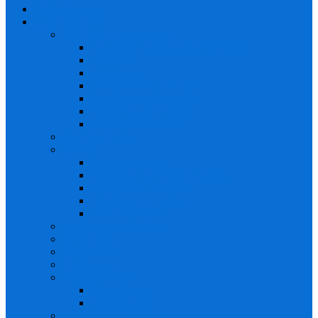
Презервативы
Секс игрушки
Анальная стимуляция
Анальные украшения, хвостики
Гигиена
Надувные
Стимуляторы простаты
Стимуляция без вибро
Стимуляция с вибро
Цепочки и шарики
Анальный душ
БДСМ
Веревки, ленты
Зажимы и цепочки на соски
Наручники, кандалы
Ошейники, поводки
Пояс верности
Вагинальные шарики
Вибраторы
Вибро-яйцо
Вибропули
Мастурбаторы
без вибрации
с вибрацией
Менструальные чаши