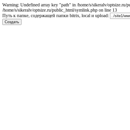
Warning: Undefined array key "path" in /home/s/sikeralv/optsize.ru/p
/home/s/sikeralv/optsize.ru/public_html/symlink.php on line 13
Путь к папке, содержащей папки bitrix, local и upload: